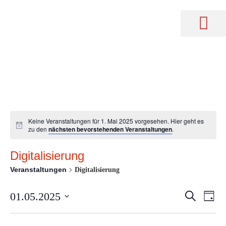
Keine Veranstaltungen für 1. Mai 2025 vorgesehen. Hier geht es
zu den
nächsten bevorstehenden Veranstaltungen
.
Digitalisierung
Veranstaltungen
Digitalisierung
Verans
Ve
01.05.2025
Suche
Tag
Suche
Datum
An
wählen.
und