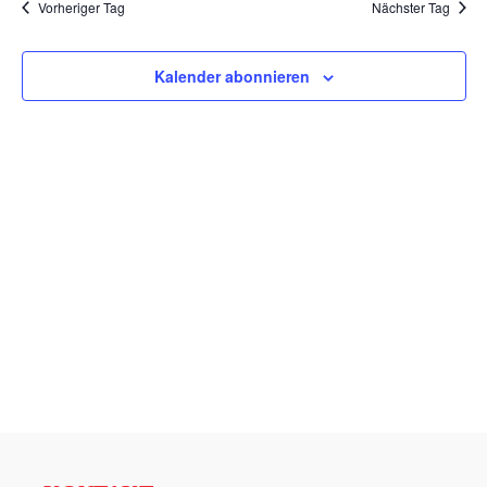
Na
Vorheriger Tag
Nächster Tag
Ansicht
Navigat
Kalender abonnieren