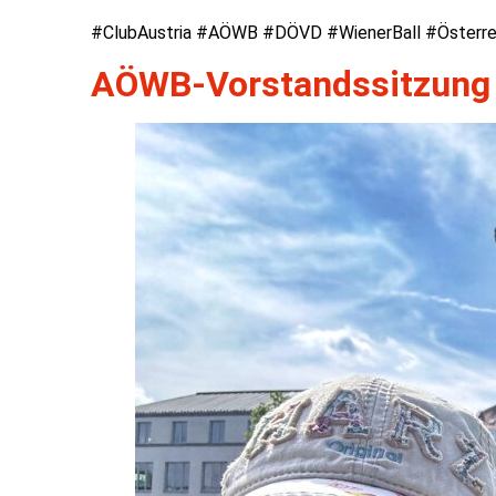
#ClubAustria #AÖWB #DÖVD #WienerBall #Österreic
AÖWB-Vorstandssitzung i